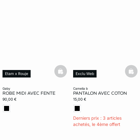
ard
question
basketfull
bask
Etam x Rouje
Exclu Web
gaby
camelia b
ROBE MIDI AVEC FENTE
PANTALON AVEC COTON
90,00 €
15,00 €
Derniers prix : 3 articles
achetés, le 4ème offert