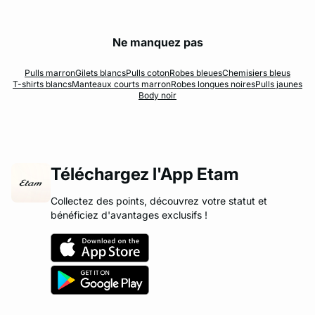
Ne manquez pas
Pulls marron
Gilets blancs
Pulls coton
Robes bleues
Chemisiers bleus
T-shirts blancs
Manteaux courts marron
Robes longues noires
Pulls jaunes
Body noir
Téléchargez l'App Etam
Collectez des points, découvrez votre statut et
bénéficiez d'avantages exclusifs !