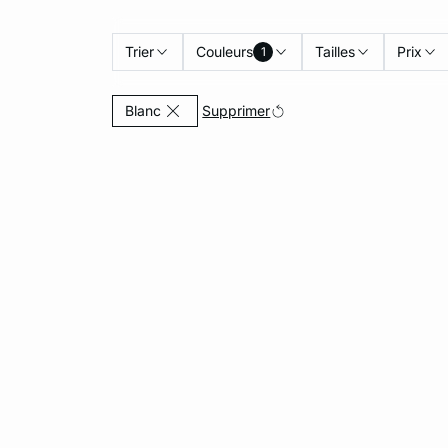
Trier
Couleurs
Tailles
Prix
1
Actuellement affiné par Couleurs: Blanc
Supprimer
Blanc