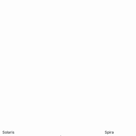
Ajouter ma taille au panier
Ajouter ma tail
solaris
spira