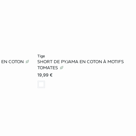
Ajouter ma taille au panier
tige
S EN COTON
SHORT DE PYJAMA EN COTON À MOTIFS
L
XS
S
M
L
TOMATES
19,99 €