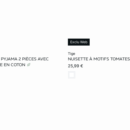
Exclu Web
le au panier
Ajouter ma taille au panier
tige
PYJAMA 2 PIÈCES AVEC
NUISETTE À MOTIFS TOMATE
S
M
L
XS
S
M
LE EN COTON
25,99 €
XL