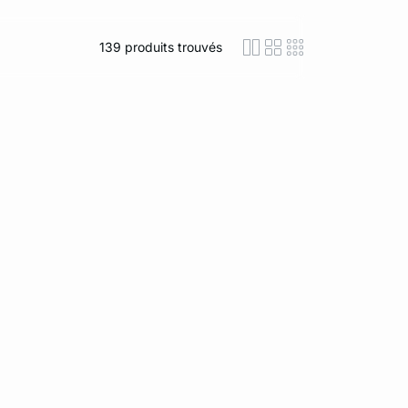
139
produits trouvés
icon-layout-detaile
icon-layout-class
icon-layout-m