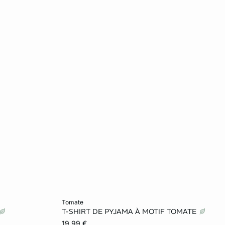
Ajouter ma taille au panier
tomate
T-SHIRT DE PYJAMA À MOTIF TOMATE
L
S
M
L
XL
19,99 €