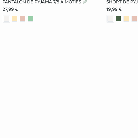
PANTALON DE PYJAMA 7/8 À MOTIFS
SHORT DE PY
XS
S
M
L
XS
27,99 €
19,99 €
XL