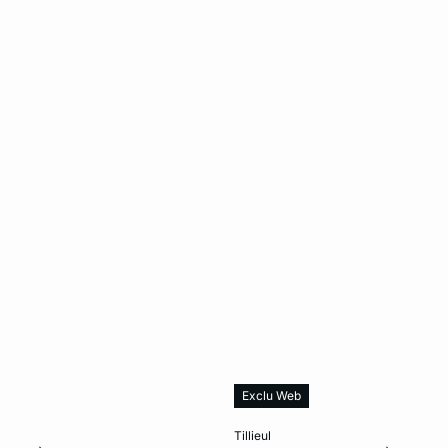
Exclu Web
le au panier
Ajouter ma taille au panier
tillieul