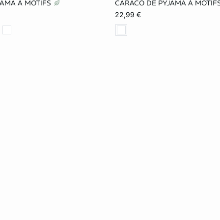
JAMA À MOTIFS
CARACO DE PYJAMA À MOTIF
S
M
L
XS
S
M
22,99 €