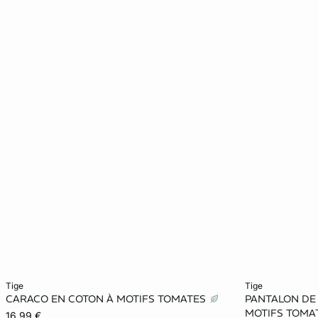
Ajouter ma taille au panier
Ajouter ma tail
tige
tige
CARACO EN COTON À MOTIFS TOMATES
PANTALON DE
XS
S
M
L
XS
MOTIFS TOMA
16,99 €