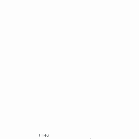
Ajouter ma taille au panier
tillieul