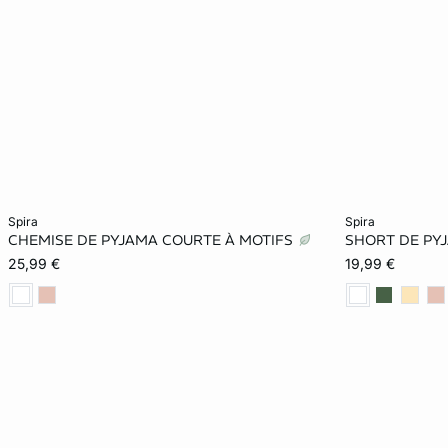
Ajouter ma taille au panier
Ajouter ma tail
spira
spira
CHEMISE DE PYJAMA COURTE À MOTIFS
SHORT DE PY
XS
S
M
L
XS
25,99 €
19,99 €
XL