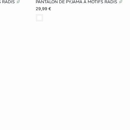
S RADIS
PANTALON DE PYJAMA À MOTIFS RADIS
L
XS
S
M
L
29,99 €
XL