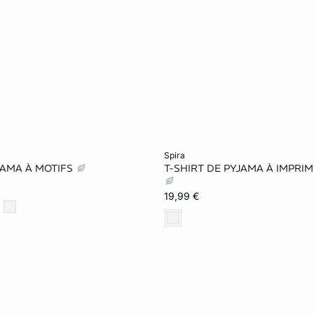
le au panier
Ajouter ma taille au panier
spira
JAMA À MOTIFS
T-SHIRT DE PYJAMA À IMPRI
S
M
L
S
M
L
19,99 €