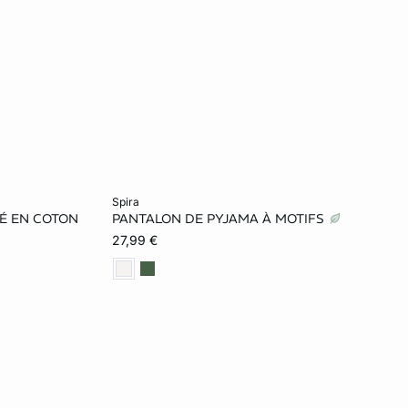
Ajouter ma taille au panier
spira
MÉ EN COTON
PANTALON DE PYJAMA À MOTIFS
XL
XS
S
M
L
27,99 €
XL