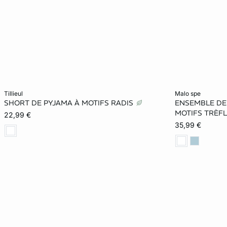
Ajouter ma taille au panier
Ajouter ma tail
tillieul
malo spe
SHORT DE PYJAMA À MOTIFS RADIS
ENSEMBLE DE 
XS
S
M
L
XS
MOTIFS TRÈF
22,99 €
35,99 €
XL
XL