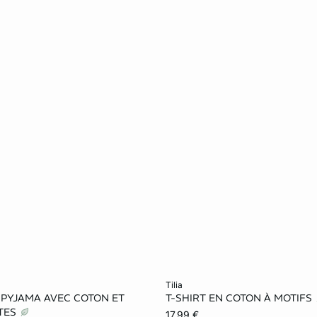
le au panier
Ajouter ma taille au panier
tilia
 PYJAMA AVEC COTON ET
T-SHIRT EN COTON À MOTIFS
S
M
L
XS
S
M
TES
17,99 €