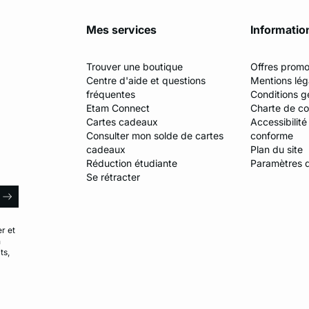
Mes services
Informatio
Trouver une boutique
Offres promo
Centre d'aide et questions
Mentions lég
fréquentes
Conditions g
Etam Connect
Charte de con
Cartes cadeaux
Accessibilité
Consulter mon solde de cartes
conforme
cadeaux
Plan du site
Réduction étudiante
Paramètres 
Se rétracter
E-mail
arrow
r et
n
ts,