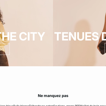
HE CITY
TENUES 
ion
Ne manquez pas
iers bleus
Pulls blancs
Débardeurs coton
Soutiens-gorge 95E
Maillot de bain sex