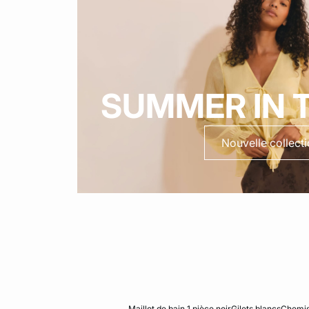
SUMMER IN T
Nouvelle collect
Maillot de bain 1 pièce noir
Gilets blancs
Chemis