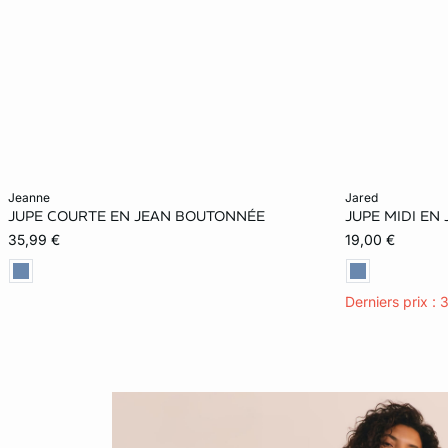
Ajouter ma taille au panier
Ajouter ma tail
jeanne
jared
JUPE COURTE EN JEAN BOUTONNÉE
JUPE MIDI EN
XS
S
M
L
S
35,99 €
19,00 €
XL
Derniers prix : 