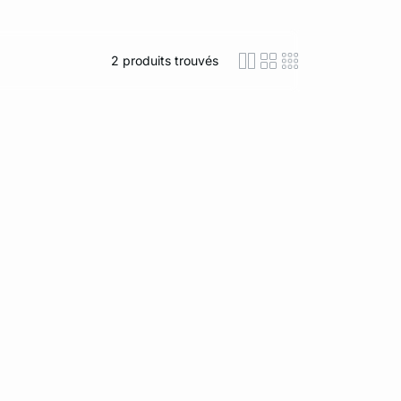
2
produits trouvés
icon-layout-detaile
icon-layout-class
icon-layout-m