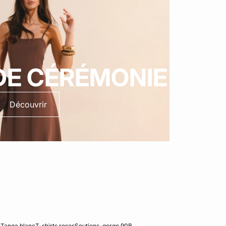
DE CÉRÉMONIE
Découvrir
y
Tanga blanc
T-shirts roses
Soutiens-gorge 90B