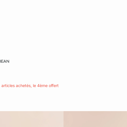
le au panier
 JEAN
M
3 articles achetés, le 4ème offert