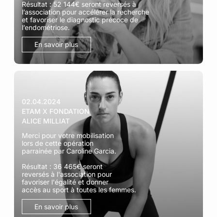
Résultat : 52 144€ seront reversés à
l’association pour accélérer la recherche
et favoriser le diagnostic précoce de
l’endométriose.​​
En savoir plus
02.04.2024
ETAM X FONDATION
ALICE MILLIAT
Merci pour votre mobilisation
lors de cette opération
parrainée par Caroline Garcia.
Résultat : 36 465€ seront
reversés à l'association pour
favoriser l'égalité et donner
accès au sport à toutes les femmes.
En savoir plus