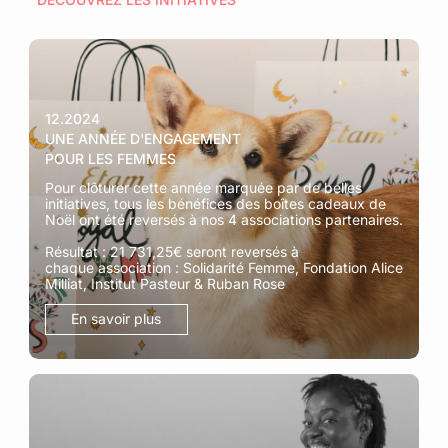
12.2024
UNE ANNÉE D'ENGAGEMENT
POUR LES FEMMES
Pour clôturer cette année marquée par de belles
initiatives, tous les bénéfices des boîtes cadeaux de
Noël ont été reversés à nos 4 associations partenaires.
Résultat : 21 731,25€ seront reversés à
chaque association : Solidarité Femme, Fondation Alice
Milliat, Institut Pasteur & Ruban Rose
En savoir plus