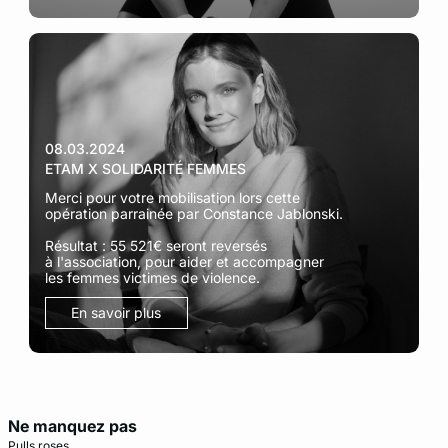
08.03.2024
ETAM X SOLIDARITÉ FEMMES
Merci pour votre mobilisation lors cette
opération parrainée par Constance Jablonski.
Résultat : 55 521€ seront reversés
à l'association, pour aider et accompagner
les femmes victimes de violence.
En savoir plus
Ne manquez pas
Pulls roses