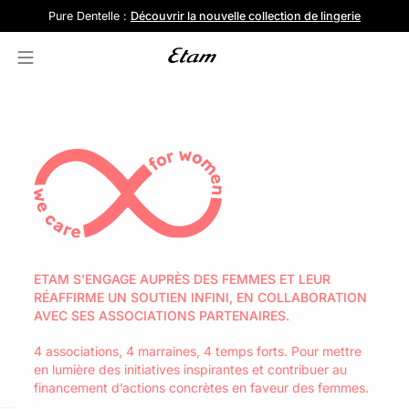
Pure Dentelle :
Lingerie en coton
Livraison et retours gratuits en boutique
Jolies culottes :
Découvrir la nouvelle collection de lingerie
Découvrir la collection
5 pour 39,99€
ETAM S'ENGAGE AUPRÈS DES FEMMES ET LEUR
RÉAFFIRME UN SOUTIEN INFINI, EN COLLABORATION
AVEC SES ASSOCIATIONS PARTENAIRES.
4 associations, 4 marraines, 4 temps forts. Pour mettre
en lumière des initiatives inspirantes et contribuer au
financement d’actions concrètes en faveur des femmes.