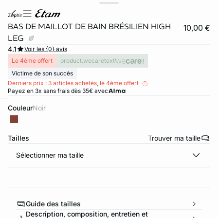
zephir
BAS DE MAILLOT DE BAIN BRÉSILIEN HIGH
10,00 €
LEG
4.1
Voir les {0} avis
Le 4ème offert
product.wecaretext
Victime de son succès
Derniers prix : 3 articles achetés, le 4ème offert
Payez en 3x sans frais dès 35€ avec
Couleur
noir
ard
question
Tailles
Trouver ma taille
Sélectionner ma taille
Guide des tailles
Description, composition, entretien et