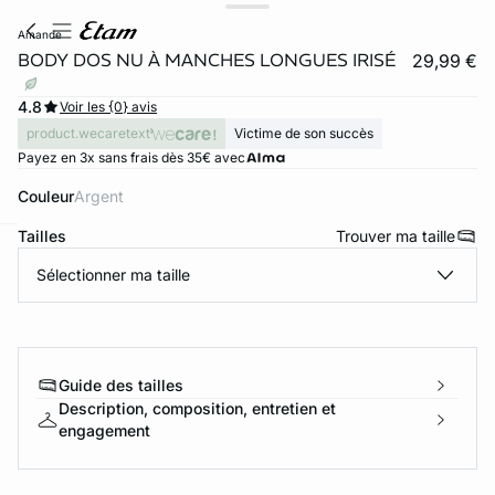
amande
BODY DOS NU À MANCHES LONGUES IRISÉ
29,99 €
4.8
Voir les {0} avis
product.wecaretext
Victime de son succès
Payez en 3x sans frais dès 35€ avec
Couleur
argent
Tailles
Trouver ma taille
ard
question
Sélectionner ma taille
Guide des tailles
Description, composition, entretien et
engagement