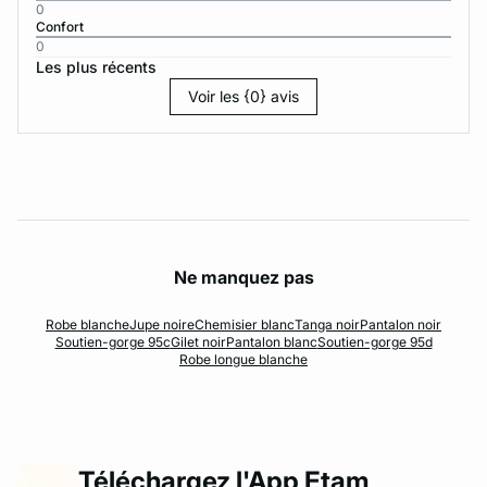
0
Confort
0
Les plus récents
Voir les {0} avis
Ne manquez pas
Robe blanche
Jupe noire
Chemisier blanc
Tanga noir
Pantalon noir
Soutien-gorge 95c
Gilet noir
Pantalon blanc
Soutien-gorge 95d
Robe longue blanche
Téléchargez l'App Etam