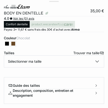
pure dentelle
35,00 €
BODY EN DENTELLE
4.0
Voir les {0} avis
Confort dentelle
product.wecaretext
Payez 3x 11,67 € sans frais dès 30€ d'achat avec
Couleur
chocolat
Tailles
Trouver ma taille
ard
question
Sélectionner ma taille
Guide des tailles
Description, composition, entretien et
engagement