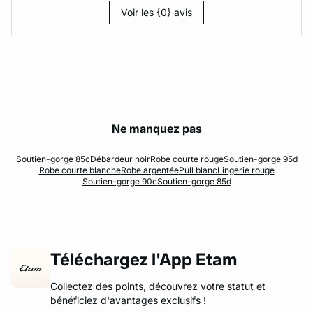
Voir les {0} avis
Ne manquez pas
Soutien-gorge 85c
Débardeur noir
Robe courte rouge
Soutien-gorge 95d
Robe courte blanche
Robe argentée
Pull blanc
Lingerie rouge
Soutien-gorge 90c
Soutien-gorge 85d
Téléchargez l'App Etam
Collectez des points, découvrez votre statut et
bénéficiez d'avantages exclusifs !