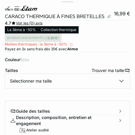
warm me up lace
16,99 €
CARACO THERMIQUE À FINES BRETELLES
4.7
Voir les {0} avis
La 3ème à -50%
Collection thermique
product.wecaretext
Mailles thermiques : la 3ème à -50%
Payez en 3x sans frais dès 35€ avec
Couleur
ecru
Tailles
Trouver ma taille
ard
question
Sélectionner ma taille
Guide des tailles
Description, composition, entretien et
engagement
Atelier audité