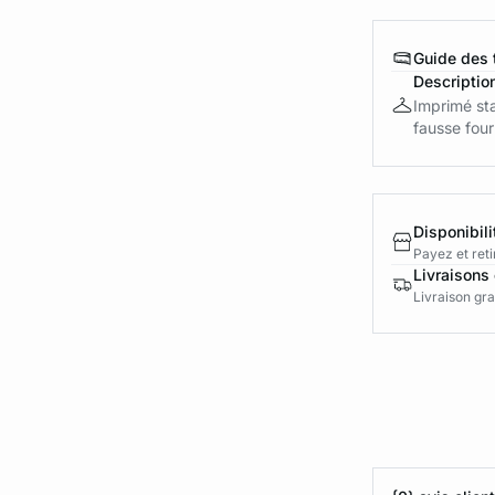
Guide des t
Descriptio
Imprimé sta
fausse four
Disponibili
Payez et reti
Livraisons 
Livraison gra