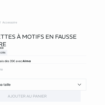
Accessoire
TTES À MOTIFS EN FAUSSE
RE
vis
ccès
rais dès 35€ avec
ore
a taille
AJOUTER AU PANIER