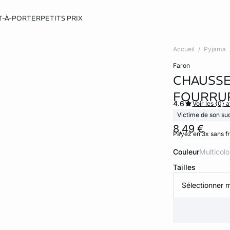
T-À-PORTER
PETITS PRIX
Accueil
Pyjama
faron
CHAUSSE
FOURRU
4.6
Voir les {0} a
Victime de son su
8,49 €
Payez en 3x sans f
Couleur
multicol
Tailles
Sélectionner m