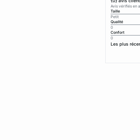
{0} avis clien
Avis vérifiés e
Taille
Petit
Qualité
0
Confort
0
Les plus réce