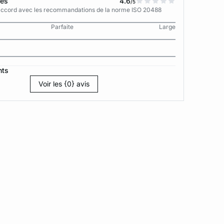
tes
4.6
/5
n accord avec les recommandations de la norme ISO 20488
Parfaite
Large
nts
Voir les {0} avis