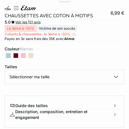
nyla
6,99 €
CHAUSSETTES AVEC COTON À MOTIFS
5.0
Voir les {0} avis
Le 3ème à -50%
Victime de son succès
Collants & chaussettes : le 3ème à -50%
Payez en 3x sans frais dès 35€ avec
Couleur
marron
Tailles
ard
question
Sélectionner ma taille
Guide des tailles
Description, composition, entretien et
engagement