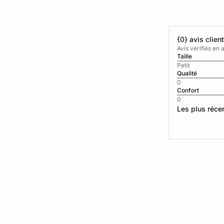
{0} avis clien
Avis vérifiés e
Taille
Petit
Qualité
0
Confort
0
Les plus réce