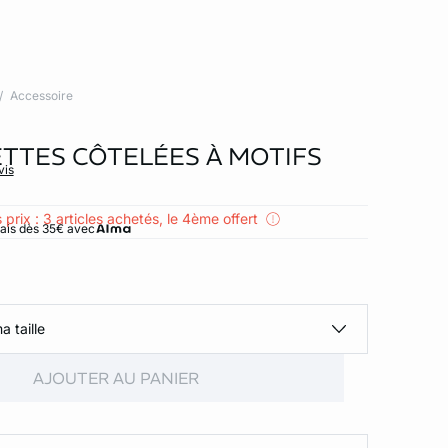
Accessoire
TTES CÔTELÉES À MOTIFS
vis
 prix : 3 articles achetés, le 4ème offert
rais dès 35€ avec
a taille
AJOUTER AU PANIER