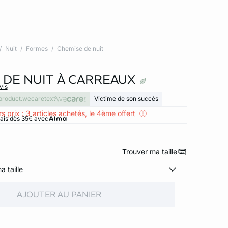
Nuit
Formes
Chemise de nuit
 DE NUIT À CARREAUX
vis
product.wecaretext
Victime de son succès
s prix : 3 articles achetés, le 4ème offert
rais dès 35€ avec
Trouver ma taille
a taille
AJOUTER AU PANIER