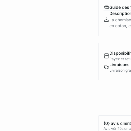
Guide des t
Descriptio
La chemise
en coton, e
Disponibili
Payez et reti
Livraisons 
Livraison gra
{0} avis clien
Avis vérifiés e