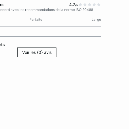
tes
4.7
/5
n accord avec les recommandations de la norme ISO 20488
Parfaite
Large
nts
Voir les {0} avis