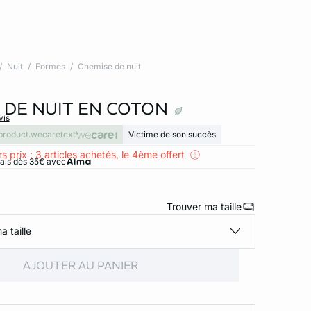
Nuit
Formes
Chemise de nuit
 DE NUIT EN COTON
vis
product.wecaretext
Victime de son succès
s prix : 3 articles achetés, le 4ème offert
rais dès 35€ avec
Trouver ma taille
a taille
AJOUTER AU PANIER