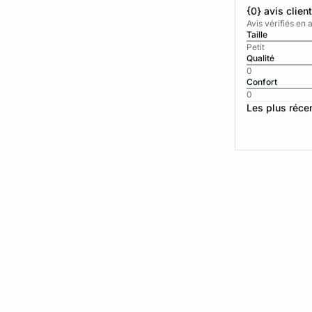
{0} avis clien
Avis vérifiés e
Taille
Petit
Qualité
0
Confort
0
Les plus réce