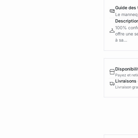
Guide des t
Le mannequ
Descriptio
100% confo
offre une s
à sa...
Disponibili
Payez et reti
Livraisons 
Livraison gra