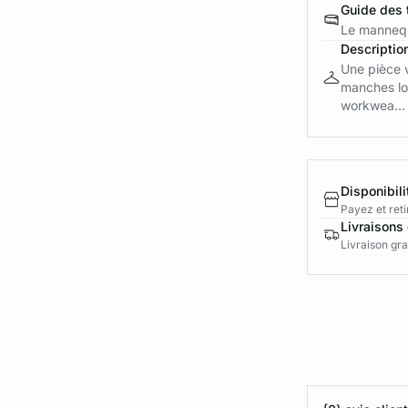
Guide des t
Le mannequ
Descriptio
Une pièce v
manches lo
workwea...
Disponibili
Payez et reti
Livraisons 
Livraison gra