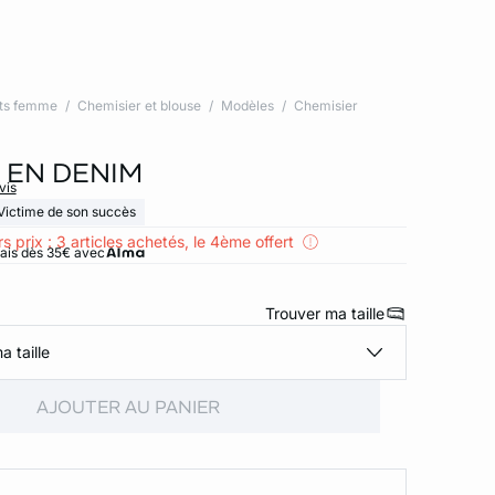
ts femme
Chemisier et blouse
Modèles
Chemisier
 EN DENIM
vis
Victime de son succès
s prix : 3 articles achetés, le 4ème offert
rais dès 35€ avec
Trouver ma taille
a taille
AJOUTER AU PANIER