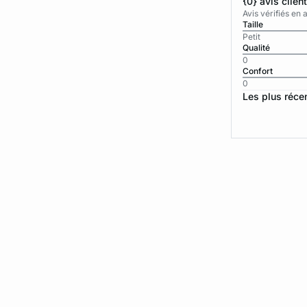
{0} avis clien
Avis vérifiés e
Taille
Petit
Qualité
0
Confort
0
Les plus réce