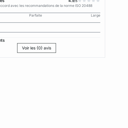
tes
4.9
/5
n accord avec les recommandations de la norme ISO 20488
Parfaite
Large
nts
Voir les {0} avis