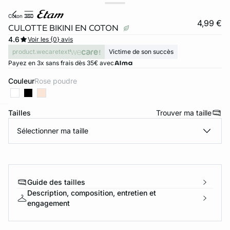
coton 360
4,99 €
CULOTTE BIKINI EN COTON
4.6
Voir les {0} avis
product.wecaretext
Victime de son succès
Payez en 3x sans frais dès 35€ avec
Couleur
rose poudre
Tailles
Trouver ma taille
ard
question
Sélectionner ma taille
Guide des tailles
Description, composition, entretien et
engagement