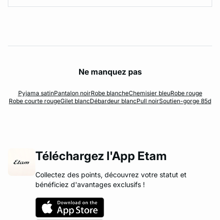
Ne manquez pas
Pyjama satin
Pantalon noir
Robe blanche
Chemisier bleu
Robe rouge
Robe courte rouge
Gilet blanc
Débardeur blanc
Pull noir
Soutien-gorge 85d
Téléchargez l'App Etam
Collectez des points, découvrez votre statut et
bénéficiez d'avantages exclusifs !