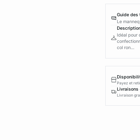
Guide des t
Le mannequ
Descriptio
Idéal pour 
confectionn
col ron...
Disponibili
Payez et reti
Livraisons 
Livraison gra