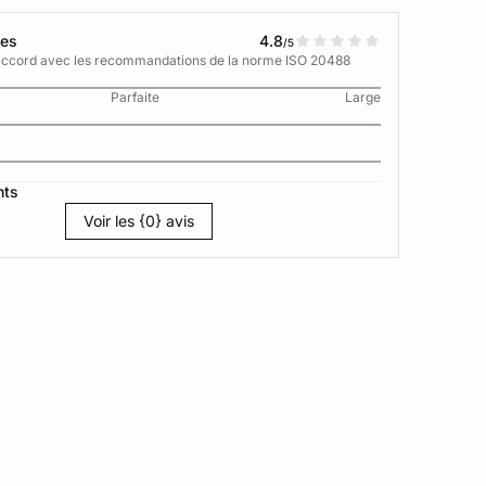
tes
4.8
/5
n accord avec les recommandations de la norme ISO 20488
Parfaite
Large
nts
Voir les {0} avis