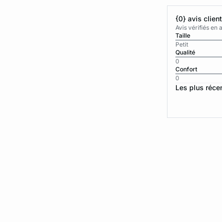
{0} avis clien
Avis vérifiés e
Taille
Petit
Qualité
0
Confort
0
Les plus réce