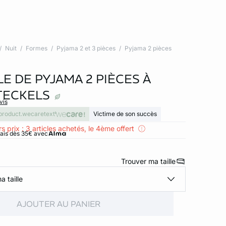
Nuit
Formes
Pyjama 2 et 3 pièces
Pyjama 2 pièces
E DE PYJAMA 2 PIÈCES À
TECKELS
vis
product.wecaretext
Victime de son succès
s prix : 3 articles achetés, le 4ème offert
rais dès 35€ avec
Trouver ma taille
a taille
AJOUTER AU PANIER