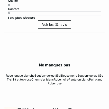
Qualité
0
Confort
0
Les plus récents
Voir les {0} avis
Ne manquez pas
Robe longue blanche
Soutien-gorge 85d
Blouse noire
Soutien-gorge 85c
T-shirt et top rose
Chemisier blanc
Robe noire
Pantalon blanc
Pull blanc
Robe rose