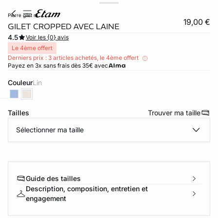
pierre gilet m
19,00 €
GILET CROPPED AVEC LAINE
4.5
Voir les {0} avis
Le 4ème offert
Derniers prix : 3 articles achetés, le 4ème offert
Payez en 3x sans frais dès 35€ avec
Couleur
lin
Tailles
Trouver ma taille
ard
question
Sélectionner ma taille
Guide des tailles
Description, composition, entretien et
engagement