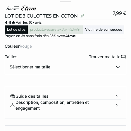
johnnie
7,99 €
LOT DE 3 CULOTTES EN COTON
4.6
Voir les {0} avis
Lot de slips
product.wecaretext
Victime de son succès
Payez en 3x sans frais dès 35€ avec
Couleur
rouge
Tailles
Trouver ma taille
Sélectionner ma taille
ard
question
Guide des tailles
Description, composition, entretien et
engagement