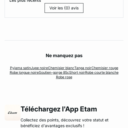
Les plus récents
Voir les {0} avis
Ne manquez pas
Pyjama satin
Jupe noire
Chemisier blanc
Tanga noir
Chemisier rouge
Robe longue noire
Soutien-gorge 85c
Short noir
Robe courte blanche
Robe rose
Téléchargez l'App Etam
Collectez des points, découvrez votre statut et
bénéficiez d'avantages exclusifs !