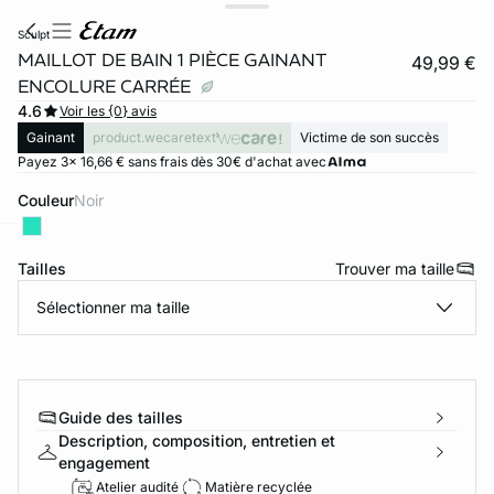
sculpt
MAILLOT DE BAIN 1 PIÈCE GAINANT
49,99 €
ENCOLURE CARRÉE
4.6
Voir les {0} avis
Gainant
product.wecaretext
Victime de son succès
Payez 3x 16,66 € sans frais dès 30€ d'achat avec
Couleur
noir
ard
question
Tailles
Trouver ma taille
Sélectionner ma taille
Guide des tailles
Description, composition, entretien et
engagement
Atelier audité
Matière recyclée