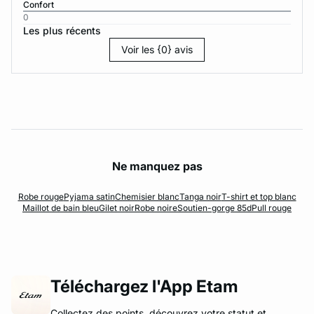
Confort
0
Les plus récents
Voir les {0} avis
Ne manquez pas
Robe rouge
Pyjama satin
Chemisier blanc
Tanga noir
T-shirt et top blanc
Maillot de bain bleu
Gilet noir
Robe noire
Soutien-gorge 85d
Pull rouge
Téléchargez l'App Etam
Collectez des points, découvrez votre statut et