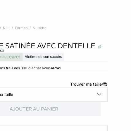
Nuit
Formes
Nuisette
E SATINÉE AVEC DENTELLE
vis
xt
Victime de son succès
ans frais dès 30€ d'achat avec
Trouver ma taille
a taille
AJOUTER AU PANIER