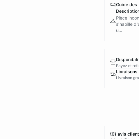
Guide des t
Descriptio
Pièce incon
s'habille d
u...
Disponibili
Payez et reti
Livraisons 
Livraison gra
{0} avis clien