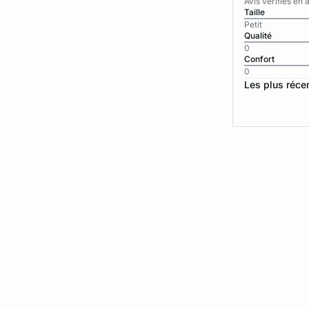
Avis vérifiés e
Taille
Petit
Qualité
0
Confort
0
Les plus réce