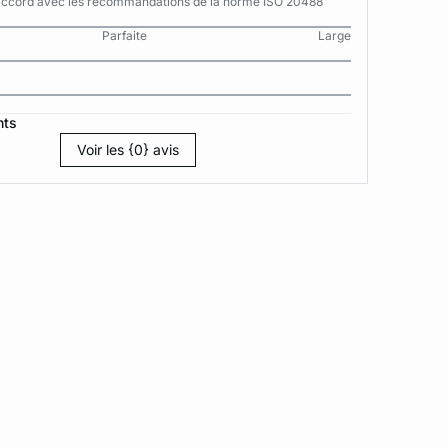
n accord avec les recommandations de la norme ISO 20488
Parfaite
Large
nts
Voir les {0} avis