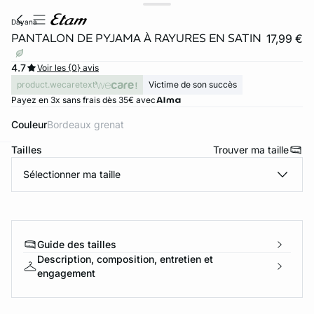
dayana
PANTALON DE PYJAMA À RAYURES EN SATIN
17,99 €
4.7
Voir les {0} avis
product.wecaretext
Victime de son succès
Payez en 3x sans frais dès 35€ avec
Couleur
bordeaux grenat
Tailles
Trouver ma taille
ard
question
Sélectionner ma taille
Guide des tailles
Description, composition, entretien et
engagement