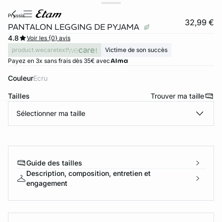
pryssia
32,99 €
PANTALON LEGGING DE PYJAMA
4.8
Voir les {0} avis
product.wecaretext
Victime de son succès
Payez en 3x sans frais dès 35€ avec
Couleur
ecru
Tailles
Trouver ma taille
Sélectionner ma taille
ard
question
Guide des tailles
Description, composition, entretien et
engagement