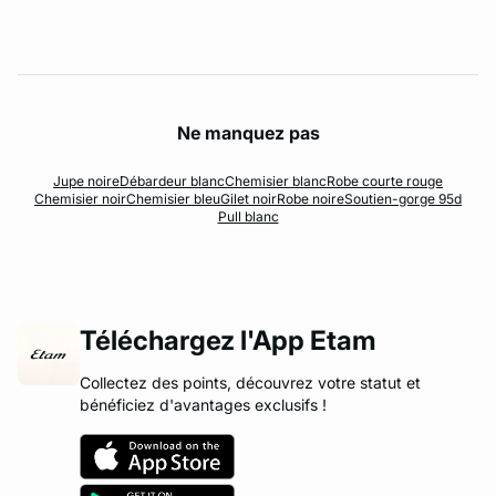
Ne manquez pas
Jupe noire
Débardeur blanc
Chemisier blanc
Robe courte rouge
Chemisier noir
Chemisier bleu
Gilet noir
Robe noire
Soutien-gorge 95d
Pull blanc
Téléchargez l'App Etam
Collectez des points, découvrez votre statut et
bénéficiez d'avantages exclusifs !