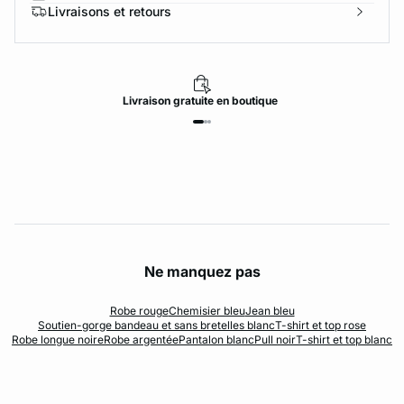
Livraisons et retours
Livraison
gratuite
en boutique
Ne manquez pas
Robe rouge
Chemisier bleu
Jean bleu
Soutien-gorge bandeau et sans bretelles blanc
T-shirt et top rose
Robe longue noire
Robe argentée
Pantalon blanc
Pull noir
T-shirt et top blanc