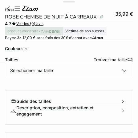
fiorex
35,99 €
ROBE CHEMISE DE NUIT À CARREAUX
4.7
Voir les {0} avis
product.wecaretext
Victime de son succès
Payez 3x 12,00 € sans frais dès 30€ d'achat avec
Couleur
vert
Tailles
Trouver ma taille
Sélectionner ma taille
ard
question
Guide des tailles
Description, composition, entretien et
engagement