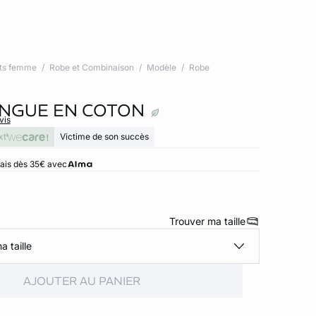
ts femme
Robe et Combinaison
Modèle
Robe
NGUE EN COTON
vis
xt
Victime de son succès
rais dès 35€ avec
Trouver ma taille
a taille
AJOUTER AU PANIER