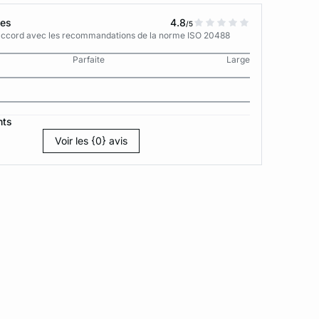
tes
4.8
/5
n accord avec les recommandations de la norme ISO 20488
Parfaite
Large
nts
Voir les {0} avis