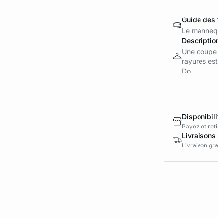
Guide des t
Le mannequ
Descriptio
Une coupe l
rayures est
Do...
Disponibili
Payez et reti
Livraisons 
Livraison gra