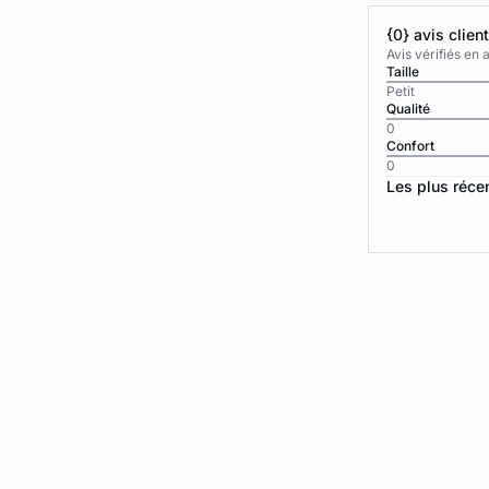
{0} avis clien
Avis vérifiés e
Taille
Petit
Qualité
0
Confort
0
Les plus réce