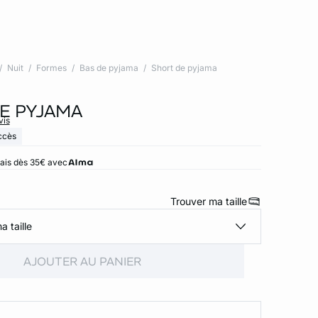
Nuit
Formes
Bas de pyjama
Short de pyjama
E PYJAMA
vis
ccès
rais dès 35€ avec
Trouver ma taille
a taille
AJOUTER AU PANIER