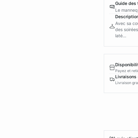
Guide des t
Le mannequ
Descriptio
Avec sa co
des soirées
laté...
Disponibili
Payez et reti
Livraisons 
Livraison gra