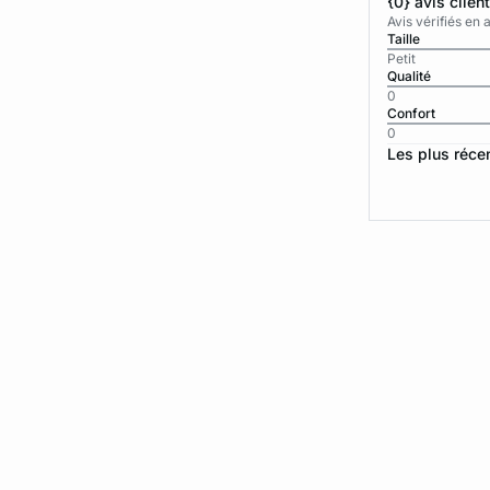
{0} avis clien
Avis vérifiés e
Taille
Petit
Qualité
0
Confort
0
Les plus réce