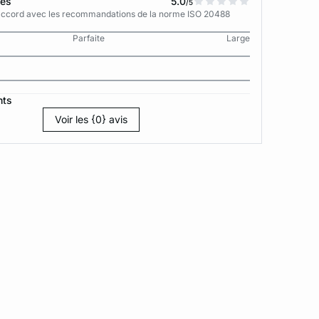
tes
5.0
/5
n accord avec les recommandations de la norme ISO 20488
Parfaite
Large
nts
Voir les {0} avis