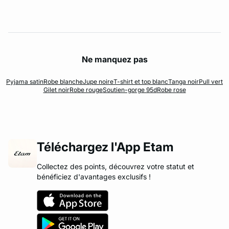
Ne manquez pas
Pyjama satin
Robe blanche
Jupe noire
T-shirt et top blanc
Tanga noir
Pull vert
Gilet noir
Robe rouge
Soutien-gorge 95d
Robe rose
Téléchargez l'App Etam
Collectez des points, découvrez votre statut et
bénéficiez d'avantages exclusifs !