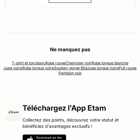
Ne manquez pas
T-shirt et top blanc
Robe rouge
Chemisier noir
Robe longue blanche
Jupe noire
Robe longue noire
Soutien-gorge 85d
Jupe longue noire
Pull rouge
Pantalon noir
Téléchargez l'App Etam
Collectez des points, découvrez votre statut et
bénéficiez d'avantages exclusifs !