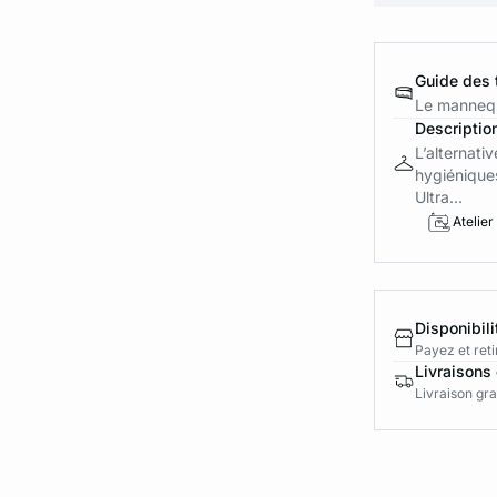
Guide des t
Le mannequ
Descriptio
L’alternati
hygiéniques
Ultra...
Atelier
Disponibili
Payez et reti
Livraisons 
Livraison gra