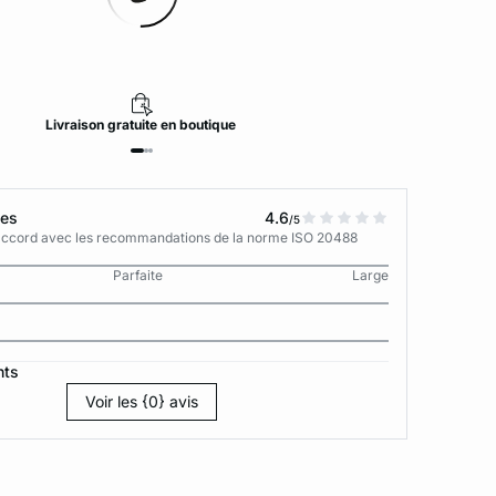
Livraison
gratuite
en boutique
tes
4.6
/5
n accord avec les recommandations de la norme ISO 20488
Parfaite
Large
nts
Voir les {0} avis