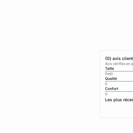
{0} avis clien
Avis vérifiés e
Taille
Petit
Qualité
0
Confort
0
Les plus réce