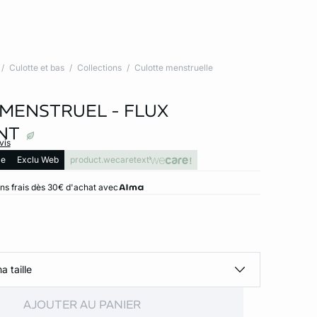
Culotte et bas
Collections
Culotte menstruelle
MENSTRUEL - FLUX
NT
vis
le
Exclu Web
product.wecaretext
ns frais dès 30€ d'achat avec
a taille
AJOUTER AU PANIER