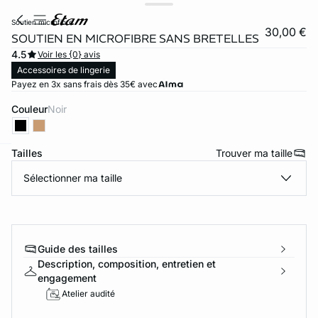
soutien microfibre
30,00 €
SOUTIEN EN MICROFIBRE SANS BRETELLES
4.5
Voir les {0} avis
Accessoires de lingerie
Payez en 3x sans frais dès 35€ avec
Couleur
noir
Tailles
Trouver ma taille
ard
question
Sélectionner ma taille
Guide des tailles
Description, composition, entretien et
engagement
Atelier audité