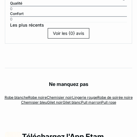
Qualité
0
Confort
0
Les plus récents
Voir les {0} avis
Ne manquez pas
Robe blanche
Robe noire
Chemisier noir
Lingerie rouge
Robe de soirée noire
Chemisier bleu
Gilet noir
Gilet blanc
Pull marron
Pull rose
Téléchargez l'App Etam