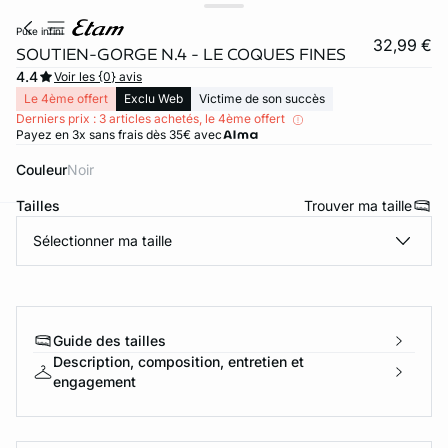
pure infini
32,99 €
SOUTIEN-GORGE N.4 - LE COQUES FINES
4.4
Voir les {0} avis
Le 4ème offert
Exclu Web
Victime de son succès
Derniers prix : 3 articles achetés, le 4ème offert
Payez en 3x sans frais dès 35€ avec
Couleur
noir
Tailles
Trouver ma taille
Sélectionner ma taille
ard
question
Guide des tailles
Description, composition, entretien et
engagement