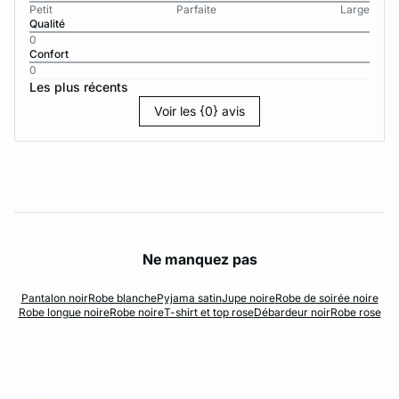
Petit
Parfaite
Large
Qualité
0
Confort
0
Les plus récents
Voir les {0} avis
Ne manquez pas
Pantalon noir
Robe blanche
Pyjama satin
Jupe noire
Robe de soirée noire
Robe longue noire
Robe noire
T-shirt et top rose
Débardeur noir
Robe rose