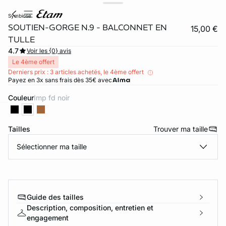
symbiose
SOUTIEN-GORGE N.9 - BALCONNET EN
15,00 €
TULLE
4.7
Voir les {0} avis
Le 4ème offert
Derniers prix : 3 articles achetés, le 4ème offert
Payez en 3x sans frais dès 35€ avec
Couleur
imp fd noir
ard
question
Tailles
Trouver ma taille
Sélectionner ma taille
Guide des tailles
Description, composition, entretien et
engagement