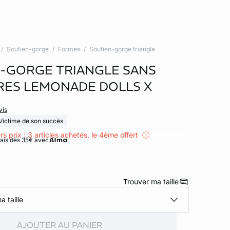
Soutien-gorge
Formes
Soutien-gorge triangle
-GORGE TRIANGLE SANS
ES LEMONADE DOLLS X
vis
Victime de son succès
rs prix : 3 articles achetés, le 4ème offert
rais dès 35€ avec
Trouver ma taille
a taille
AJOUTER AU PANIER