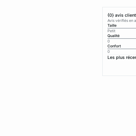
{0} avis clien
Avis vérifiés e
Taille
Petit
Qualité
0
Confort
0
Les plus réce