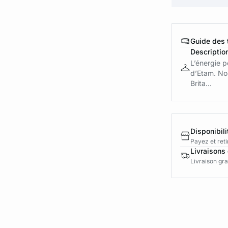
Guide des t
Descriptio
L’énergie p
d’Etam. No
Brita...
Disponibili
Payez et reti
Livraisons 
Livraison gra