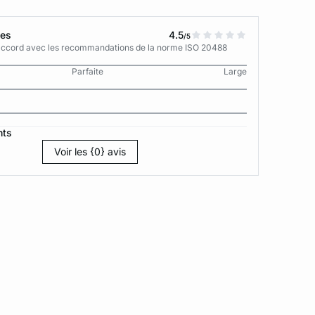
tes
4.5
/5
n accord avec les recommandations de la norme ISO 20488
Parfaite
Large
nts
Voir les {0} avis