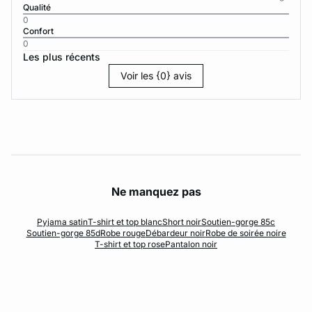
Qualité
0
Confort
0
Les plus récents
Voir les {0} avis
Ne manquez pas
Pyjama satin
T-shirt et top blanc
Short noir
Soutien-gorge 85c
Soutien-gorge 85d
Robe rouge
Débardeur noir
Robe de soirée noire
T-shirt et top rose
Pantalon noir