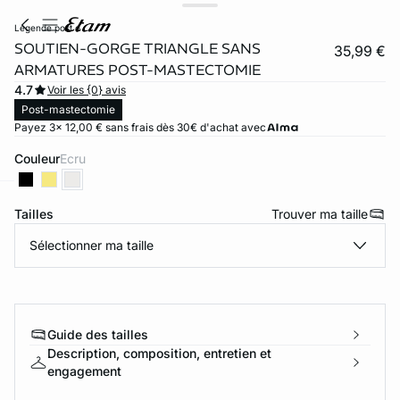
legende post o
SOUTIEN-GORGE TRIANGLE SANS
35,99 €
ARMATURES POST-MASTECTOMIE
4.7
Voir les {0} avis
Post-mastectomie
Payez 3x 12,00 € sans frais dès 30€ d'achat avec
Couleur
ecru
Tailles
Trouver ma taille
ard
question
Sélectionner ma taille
Guide des tailles
Description, composition, entretien et
engagement