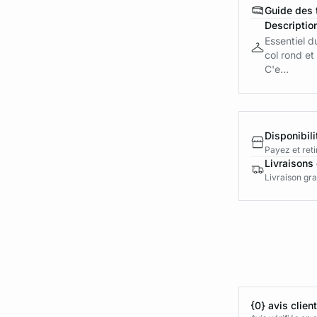
Guide des t
Descriptio
Essentiel d
col rond e
C'e...
Disponibili
Payez et reti
Livraisons 
Livraison gra
{0} avis clien