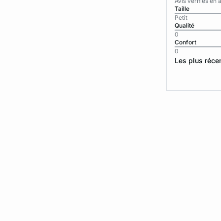
Avis vérifiés e
Taille
Petit
Qualité
0
Confort
0
Les plus réce