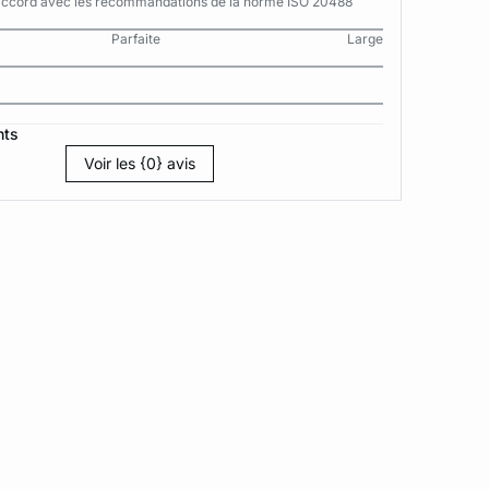
n accord avec les recommandations de la norme ISO 20488
Parfaite
Large
nts
Voir les {0} avis