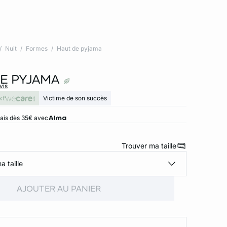
Nuit
Formes
Haut de pyjama
E PYJAMA
vis
xt
Victime de son succès
rais dès 35€ avec
Trouver ma taille
a taille
AJOUTER AU PANIER