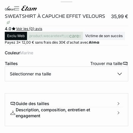
galikan
SWEATSHIRT À CAPUCHE EFFET VELOURS
35,99 €
4.0
Voir les {0} avis
Exclu Web
product.wecaretext
Victime de son succès
Payez 3x 12,00 € sans frais dès 30€ d'achat avec
Couleur
marine
Tailles
Trouver ma taille
ard
question
Sélectionner ma taille
Guide des tailles
Description, composition, entretien et
engagement