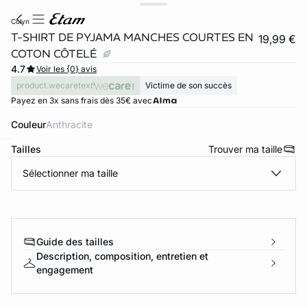
colyn
T-SHIRT DE PYJAMA MANCHES COURTES EN
19,99 €
COTON CÔTELÉ
4.7
Voir les {0} avis
product.wecaretext
Victime de son succès
Payez en 3x sans frais dès 35€ avec
Couleur
anthracite
Tailles
Trouver ma taille
ard
question
Sélectionner ma taille
Guide des tailles
Description, composition, entretien et
engagement