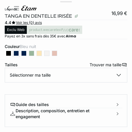
legende
16,99 €
TANGA EN DENTELLE IRISÉE
4.4
Voir les {0} avis
Exclu Web
product.wecaretext
Payez en 3x sans frais dès 35€ avec
Couleur
bleu nuit
Tailles
Trouver ma taille
ard
question
Sélectionner ma taille
Guide des tailles
Description, composition, entretien et
engagement