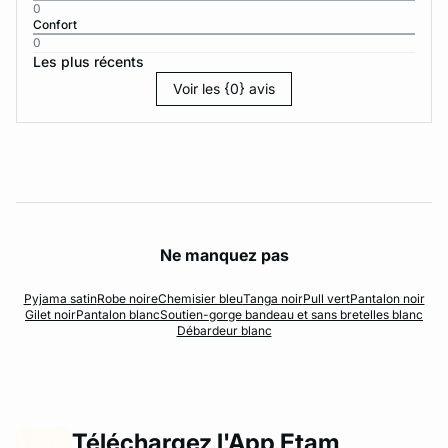
0
Confort
0
Les plus récents
Voir les {0} avis
Ne manquez pas
Pyjama satin
Robe noire
Chemisier bleu
Tanga noir
Pull vert
Pantalon noir
Gilet noir
Pantalon blanc
Soutien-gorge bandeau et sans bretelles blanc
Débardeur blanc
Téléchargez l'App Etam