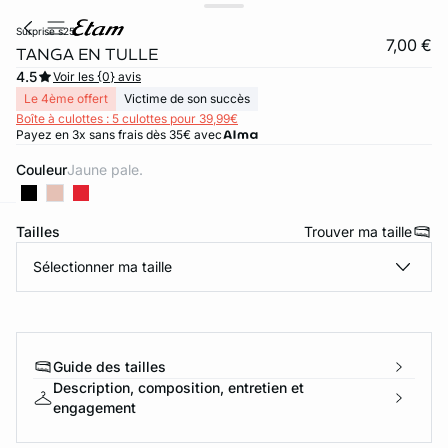
surprise s25
7,00 €
TANGA EN TULLE
4.5
Voir les {0} avis
Le 4ème offert
Victime de son succès
Boîte à culottes : 5 culottes pour 39,99€
Payez en 3x sans frais dès 35€ avec
Couleur
jaune pale.
Tailles
Trouver ma taille
ard
question
Sélectionner ma taille
Guide des tailles
Description, composition, entretien et
engagement