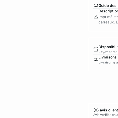
Guide des t
Descriptio
Imprimé sta
carreaux. El
Disponibili
Payez et reti
Livraisons 
Livraison gra
{0} avis clien
Avis vérifiés e