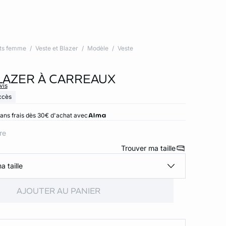
ts femme
Veste et Blazer
Modèle
Veste
LAZER À CARREAUX
vis
ccès
ans frais dès 30€ d'achat avec
ore
Trouver ma taille
a taille
AJOUTER AU PANIER