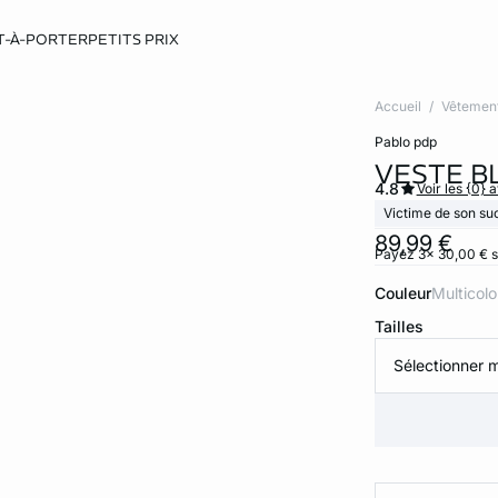
T-À-PORTER
PETITS PRIX
Accueil
Vêtemen
pablo pdp
VESTE B
4.8
Voir les {0} a
Victime de son su
89,99 €
Payez 3x 30,00 € s
Couleur
multicol
Tailles
Sélectionner m