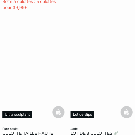
Boîte à culottes : 5 culottes
pour 39,99€
basketfull
bask
Ultra sculptant
Lot de slips
pure sculpt
jade
CULOTTE TAILLE HAUTE
LOT DE 3 CULOTTES