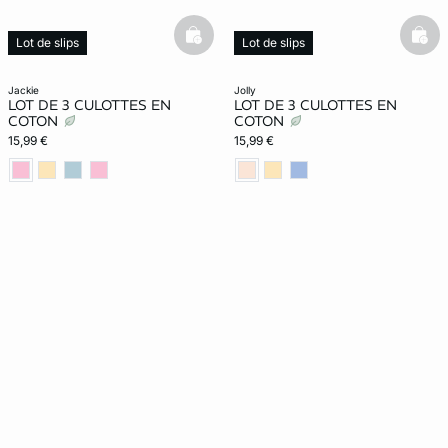
basketfull
bask
Lot de slips
Lot de slips
jackie
jolly
LOT DE 3 CULOTTES EN
LOT DE 3 CULOTTES EN
COTON
COTON
15,99 €
15,99 €