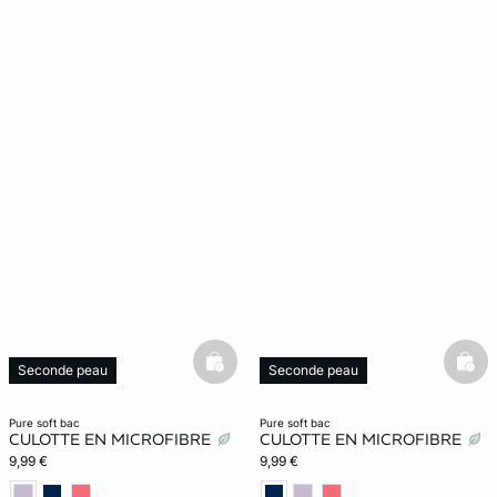
basketfull
bask
Seconde peau
Seconde peau
Invisible
Invisible
pure soft bac
pure soft bac
CULOTTE EN MICROFIBRE
CULOTTE EN MICROFIBRE
9,99 €
9,99 €