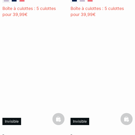
Boîte à culottes : 5 culottes
Boîte à culottes : 5 culottes
pour 39,99€
pour 39,99€
basketfull
bask
Invisible
Invisible