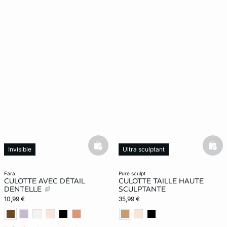
basketfull
bask
Invisible
Ultra sculptant
fara
pure sculpt
CULOTTE AVEC DÉTAIL
CULOTTE TAILLE HAUTE
DENTELLE
SCULPTANTE
10,99 €
35,99 €