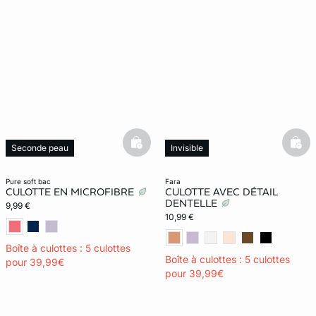
basketfull
bask
Seconde peau
Invisible
Invisible
pure soft bac
fara
CULOTTE EN MICROFIBRE
CULOTTE AVEC DÉTAIL
DENTELLE
9,99 €
10,99 €
Boîte à culottes : 5 culottes
Boîte à culottes : 5 culottes
pour 39,99€
pour 39,99€