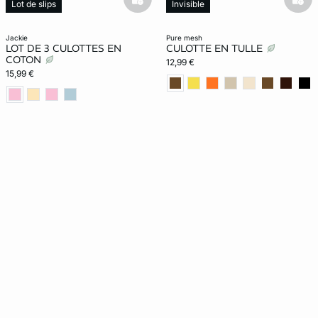
basketfull
bask
Lot de slips
Invisible
Exclu Web
jackie
pure mesh
LOT DE 3 CULOTTES EN
CULOTTE EN TULLE
COTON
12,99 €
15,99 €