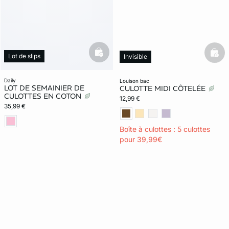
basketfull
Lot de slips
bask
Invisible
daily
louison bac
LOT DE SEMAINIER DE
CULOTTE MIDI CÔTELÉE
CULOTTES EN COTON
12,99 €
35,99 €
Boîte à culottes : 5 culottes
pour 39,99€