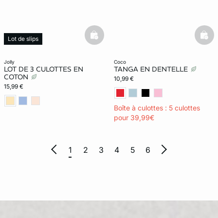
basketfull
bask
Lot de slips
jolly
coco
LOT DE 3 CULOTTES EN
TANGA EN DENTELLE
COTON
10,99 €
15,99 €
Boîte à culottes : 5 culottes
pour 39,99€
1
2
3
4
5
6