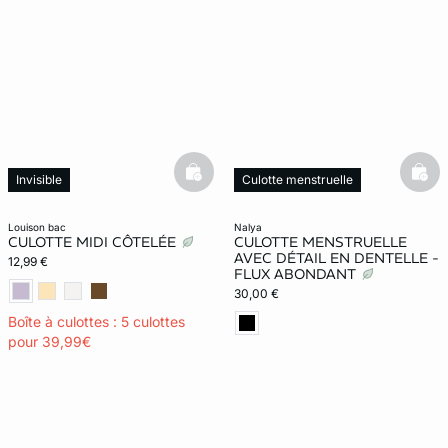
basketfull
bask
Invisible
Culotte menstruelle
Exclu Web
louison bac
nalya
CULOTTE MIDI CÔTELÉE
CULOTTE MENSTRUELLE
AVEC DÉTAIL EN DENTELLE -
12,99 €
FLUX ABONDANT
30,00 €
Boîte à culottes : 5 culottes
pour 39,99€