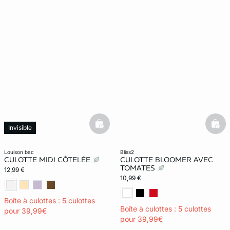
basketfull
bask
Invisible
louison bac
bliss2
CULOTTE MIDI CÔTELÉE
CULOTTE BLOOMER AVEC
TOMATES
12,99 €
10,99 €
Boîte à culottes : 5 culottes
Boîte à culottes : 5 culottes
pour 39,99€
pour 39,99€