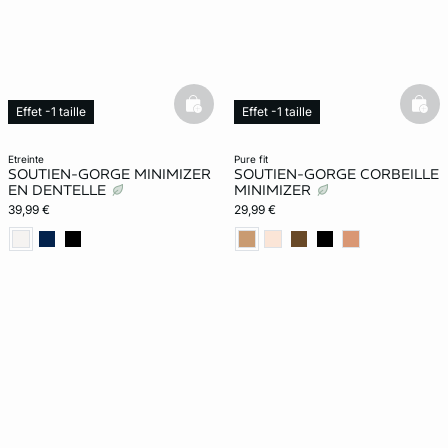
basketfull
bask
Effet -1 taille
Effet -1 taille
Exclu Web
etreinte
pure fit
SOUTIEN-GORGE MINIMIZER
SOUTIEN-GORGE CORBEILLE
EN DENTELLE
MINIMIZER
39,99 €
29,99 €