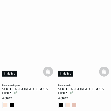
basketfull
bask
Invisible
Invisible
pure mesh plus
pure mesh
SOUTIEN-GORGE COQUES
SOUTIEN-GORGE COQUES
FINES
FINES
39,99 €
39,99 €