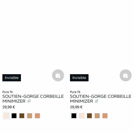
basketfull
bask
Invisible
Invisible
Effet -1 taille
Effet -1 taille
pure fit
pure fit
SOUTIEN-GORGE CORBEILLE
SOUTIEN-GORGE CORBEILLE
MINIMIZER
MINIMIZER
29,99 €
29,99 €