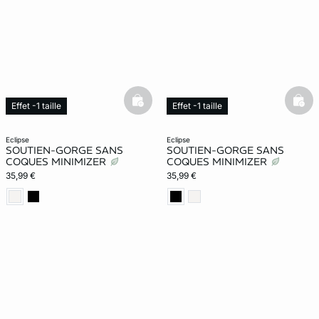
basketfull
bask
Effet -1 taille
Effet -1 taille
eclipse
eclipse
SOUTIEN-GORGE SANS
SOUTIEN-GORGE SANS
COQUES MINIMIZER
COQUES MINIMIZER
35,99 €
35,99 €