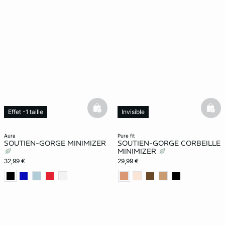
basketfull
bask
Effet -1 taille
Invisible
Effet -1 taille
Exclu Web
aura
pure fit
SOUTIEN-GORGE MINIMIZER
SOUTIEN-GORGE CORBEILLE
MINIMIZER
32,99 €
29,99 €