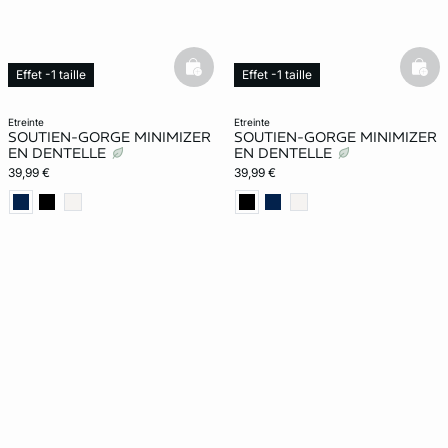
basketfull
bask
Effet -1 taille
Effet -1 taille
etreinte
etreinte
SOUTIEN-GORGE MINIMIZER
SOUTIEN-GORGE MINIMIZER
EN DENTELLE
EN DENTELLE
39,99 €
39,99 €