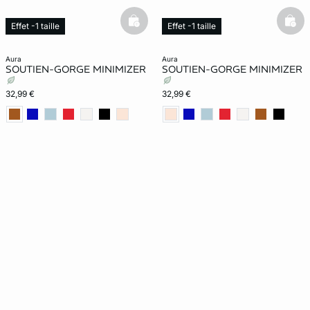
basketfull
bask
Effet -1 taille
Effet -1 taille
Exclu Web
Exclu Web
aura
aura
SOUTIEN-GORGE MINIMIZER
SOUTIEN-GORGE MINIMIZER
32,99 €
32,99 €