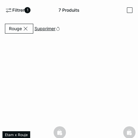
Filtrer
7
Produits
1
i
ard
question
Actuellement affiné par Couleurs: Rouge
Supprimer
Rouge
basketfull
bask
Etam x Rouje