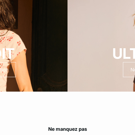
IT
UL
tion
N
Ne manquez pas