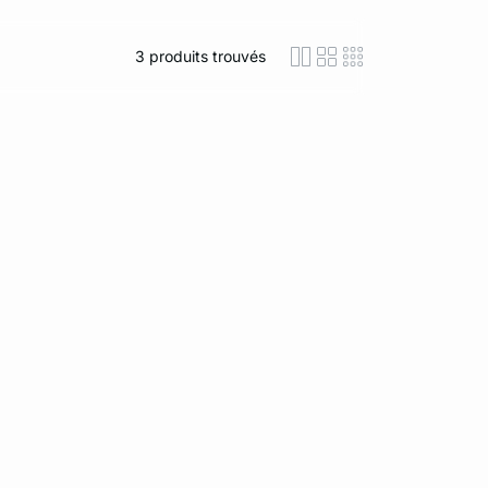
3
produits trouvés
icon-layout-detaile
icon-layout-class
icon-layout-m