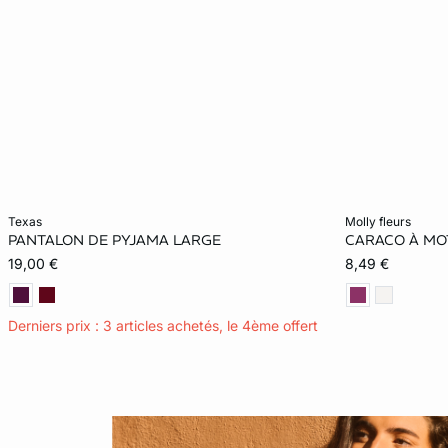
Ajouter ma taille au panier
Ajouter ma tail
texas
molly fleurs
PANTALON DE PYJAMA LARGE
CARACO À MO
S
XS
19,00 €
8,49 €
XL
Derniers prix : 3 articles achetés, le 4ème offert