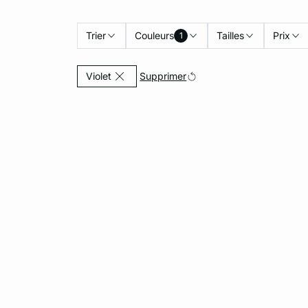
Trier
Couleurs
Tailles
Prix
1
Actuellement affiné par Couleurs: Violet
Supprimer
Violet