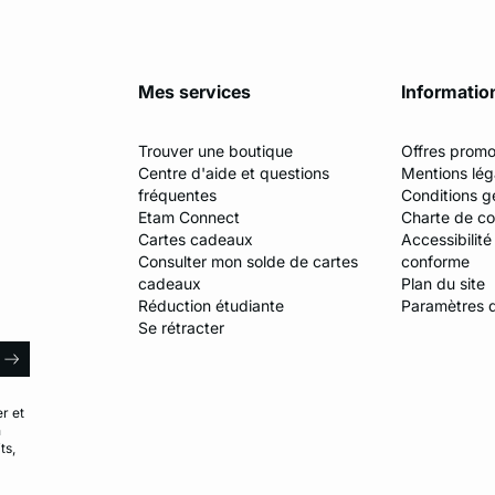
Mes services
Informatio
Trouver une boutique
Offres promo
Centre d'aide et questions
Mentions lég
fréquentes
Conditions g
Etam Connect
Charte de con
Cartes cadeaux
Accessibilité
Consulter mon solde de cartes
conforme
cadeaux
Plan du site
Réduction étudiante
Paramètres 
Se rétracter
E-mail
arrow
r et
n
ts,