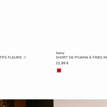
le au panier
Ajouter ma taille au panier
seany
TIFS FLEURIS
SHORT DE PYJAMA À FINES 
S
M
L
L
22,99 €