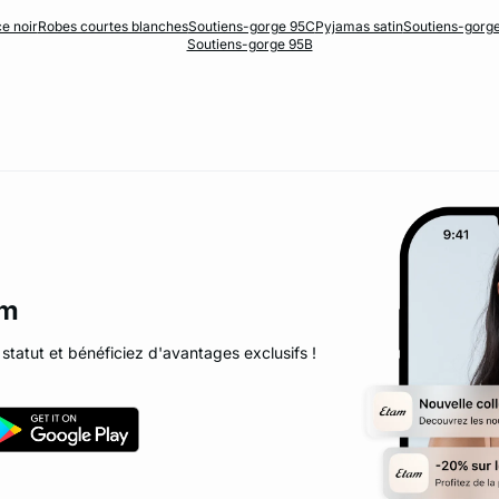
ce noir
Robes courtes blanches
Soutiens-gorge 95C
Pyjamas satin
Soutiens-gorg
Soutiens-gorge 95B
am
statut et bénéficiez d'avantages exclusifs !