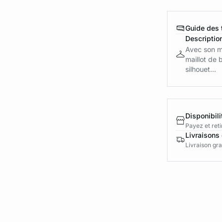
Guide des t
Descriptio
Avec son m
maillot de 
silhouet...
Disponibili
Payez et reti
Livraisons 
Livraison gra