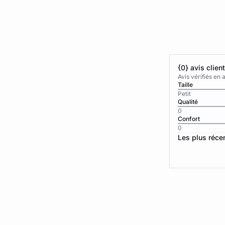
{0} avis clien
Avis vérifiés e
Taille
Petit
Qualité
0
Confort
0
Les plus réce