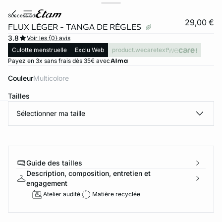
success cdr
29,00 €
FLUX LÉGER - TANGA DE RÈGLES
3.8
Voir les {0} avis
Culotte menstruelle
Exclu Web
product.wecaretext
Payez en 3x sans frais dès 35€ avec
Couleur
multicolore
Tailles
Sélectionner ma taille
ard
question
Guide des tailles
Description, composition, entretien et
engagement
Atelier audité
Matière recyclée