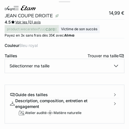
draight
14,99 €
JEAN COUPE DROITE
4.5
Voir les {0} avis
product.wecaretext
Victime de son succès
Payez en 3x sans frais dès 35€ avec
Couleur
bleu royal
Tailles
Trouver ma taille
Sélectionner ma taille
ard
question
Guide des tailles
Description, composition, entretien et
engagement
Atelier audité
Matière naturelle