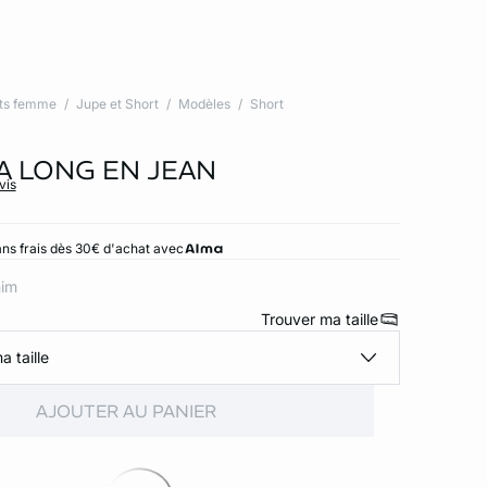
ts femme
Jupe et Short
Modèles
Short
 LONG EN JEAN
vis
ns frais dès 30€ d'achat avec
nim
Trouver ma taille
a taille
AJOUTER AU PANIER