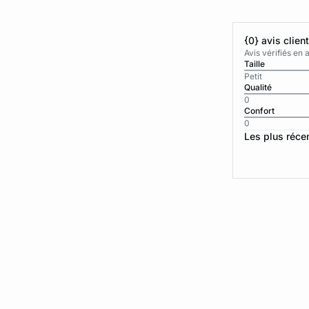
{0} avis clien
Avis vérifiés e
Taille
Petit
Qualité
0
Confort
0
Les plus réce