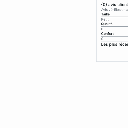
{0} avis clien
Avis vérifiés e
Taille
Petit
Qualité
0
Confort
0
Les plus réce