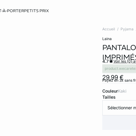
T-À-PORTER
PETITS PRIX
Accueil
Pyjama
laina
PANTALO
IMPRIMÉ
4.7
Voir les {0} a
product.wecarete
29,99 €
Payez en 3x sans f
Couleur
kaki
Tailles
Sélectionner m