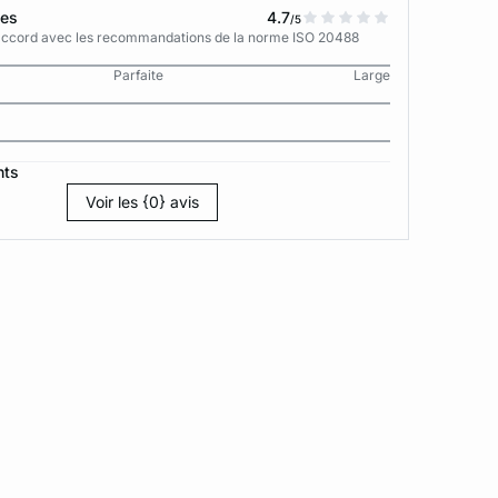
tes
4.7
/5
n accord avec les recommandations de la norme ISO 20488
Parfaite
Large
nts
Voir les {0} avis