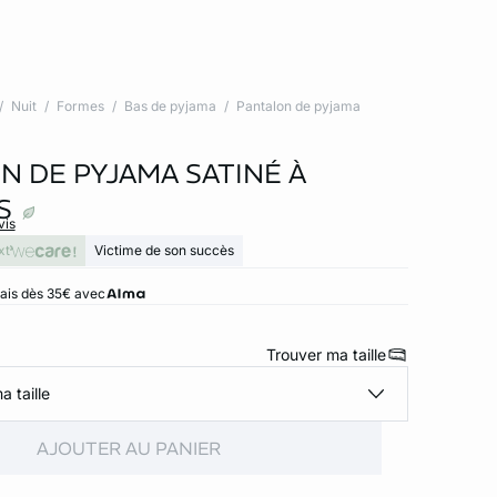
Nuit
Formes
Bas de pyjama
Pantalon de pyjama
N DE PYJAMA SATINÉ À
S
vis
xt
Victime de son succès
rais dès 35€ avec
Trouver ma taille
a taille
AJOUTER AU PANIER