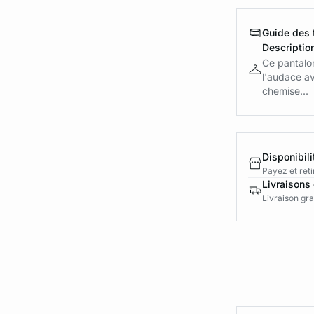
Guide des t
Descriptio
Ce pantalon
l'audace av
chemise...
Disponibili
Payez et reti
Livraisons 
Livraison gra